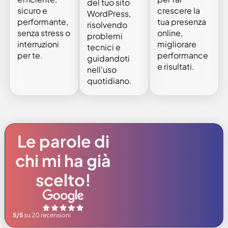
del tuo sito
sicuro e
crescere la
WordPress,
performante,
tua presenza
risolvendo
senza stress o
online,
problemi
interruzioni
migliorare
tecnici e
per te.
performance
guidandoti
e risultati.
nell’uso
quotidiano.
Le parole di
chi mi ha già
scelto!
5/5
su 20 recensioni