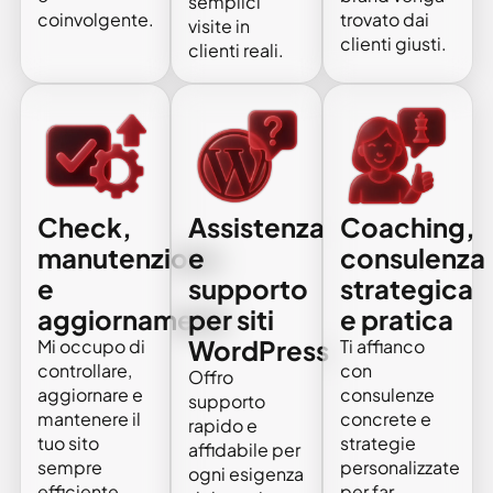
semplici
coinvolgente.
trovato dai
visite in
clienti giusti.
clienti reali.
Check,
Assistenza
Coaching,
manutenzione
e
consulenza
e
supporto
strategica
aggiornamenti
per siti
e pratica
WordPress
Mi occupo di
Ti affianco
controllare,
con
Offro
aggiornare e
consulenze
supporto
mantenere il
concrete e
rapido e
tuo sito
strategie
affidabile per
sempre
personalizzate
ogni esigenza
efficiente,
per far