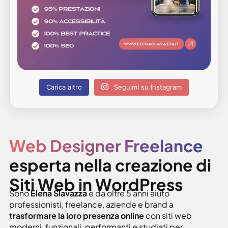
Carica altro
Seguimi su Instagram
Web Designer Freelance
esperta nella creazione di
Siti Web in WordPress
Sono
Elena Slavazza
e da oltre 5 anni aiuto
professionisti, freelance, aziende e brand a
trasformare la loro presenza online
con siti web
moderni, funzionali, performanti e studiati per