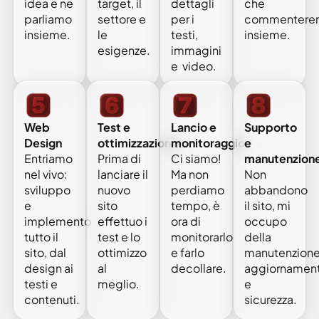
target, il
dettagli
che
idea e ne
settore e
per i
commentere
parliamo
le
testi,
insieme.
insieme.
esigenze.
immagini
e video.
Web
Test e
Supporto
Lancio e
Design
ottimizzazione
e
monitoraggio
Entriamo
Prima di
manutenzion
Ci siamo!
nel vivo:
lanciare il
Non
Ma non
sviluppo
nuovo
abbandono
perdiamo
e
sito
il sito, mi
tempo, è
implemento
effettuo i
occupo
ora di
tutto il
test e lo
della
monitorarlo
sito, dal
ottimizzo
manutenzione
e farlo
design ai
al
aggiornament
decollare.
testi e
meglio.
e
contenuti.
sicurezza.