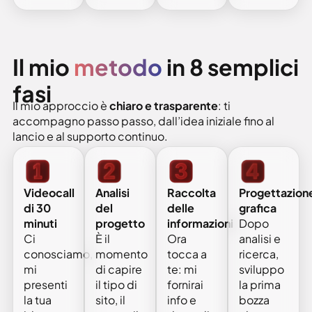
Il mio
metodo
in 8 semplici
fasi
Il mio approccio è
chiaro e trasparente
: ti
accompagno passo passo, dall’idea iniziale fino al
lancio e al supporto continuo.
Analisi
Raccolta
Progettazion
Videocall
del
delle
grafica
di 30
progetto
informazioni
Dopo
minuti
È il
Ora
analisi e
Ci
momento
tocca a
ricerca,
conosciamo,
di capire
te: mi
sviluppo
mi
il tipo di
fornirai
la prima
presenti
sito, il
info e
bozza
la tua