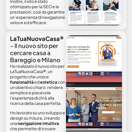
Inoltre, il sito è stato
ottimizzato per la SEO e le
prestazioni, così da garantire
un’esperienza di navigazione
veloce ed efficace.
LaTuaNuovaCasa®
– Il nuovo sito per
cercare casa a
Bareggio e Milano
Ho realizzato il nuovo sito per
LaTuaNuovaCasa®, un
progetto che unisce
funzionalità
ed
estetica
con
un obiettivo chiaro: rendere
semplice e piacevole
l’esperienza di chi è alla
ricerca della casa perfetta.
Ho lavorato su uno sviluppo e
design su misura, creando
una
navigazione intuitiva
che permette di trovare