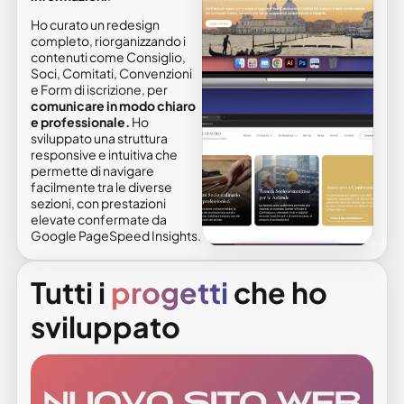
Ho curato un redesign
completo, riorganizzando i
contenuti come Consiglio,
Soci, Comitati, Convenzioni
e Form di iscrizione, per
comunicare in modo chiaro
e professionale.
Ho
sviluppato una struttura
responsive e intuitiva che
permette di navigare
facilmente tra le diverse
sezioni, con prestazioni
elevate confermate da
Google PageSpeed Insights.
Tutti i
progetti
che ho
sviluppato