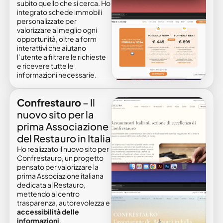
subito quello che si cerca. Ho
integrato schede immobili
personalizzate per
valorizzare al meglio ogni
opportunità, oltre a form
interattivi che aiutano
l’utente a filtrare le richieste
e ricevere tutte le
informazioni necessarie.
Confrestauro
– Il
nuovo sito per la
prima Associazione
del Restauro in Italia
Ho realizzato il nuovo sito per
Confrestauro, un progetto
pensato per valorizzare la
prima Associazione italiana
dedicata al Restauro,
mettendo al centro
trasparenza, autorevolezza e
accessibilità delle
informazioni
.