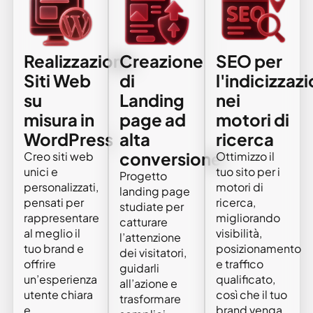
Realizzazione
Creazione
SEO per
Siti Web
di
l'indicizzaz
su
Landing
nei
misura in
page ad
motori di
WordPress
alta
ricerca
conversione
Creo siti web
Ottimizzo il
unici e
tuo sito per i
Progetto
personalizzati,
motori di
landing page
pensati per
ricerca,
studiate per
rappresentare
migliorando
catturare
al meglio il
visibilità,
l’attenzione
tuo brand e
posizionamento
dei visitatori,
offrire
e traffico
guidarli
un’esperienza
qualificato,
all’azione e
utente chiara
così che il tuo
trasformare
e
brand venga