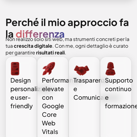
Perché il mio approccio fa
la
differenza
Non realizzo solo siti web, ma strumenti concreti per la
tua
crescita digitale
. Con me, ogni dettaglio è curato
per garantire
risultati reali
.
Design
Performance
Trasparenza
Supporto
personalizzato
elevate
e
continuo
e user-
con
Comunicazione
e
friendly
Google
formazion
Core
Web
Vitals