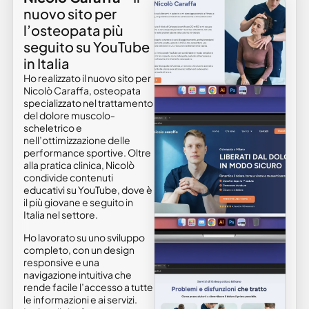
nuovo sito per
l’osteopata più
seguito su YouTube
in Italia
Ho realizzato il nuovo sito per
Nicolò Caraffa, osteopata
specializzato nel trattamento
del dolore muscolo-
scheletrico e
nell’ottimizzazione delle
performance sportive. Oltre
alla pratica clinica, Nicolò
condivide contenuti
educativi su YouTube, dove è
il più giovane e seguito in
Italia nel settore.
Ho lavorato su uno sviluppo
completo, con un design
responsive e una
navigazione intuitiva che
rende facile l’accesso a tutte
le informazioni e ai servizi.