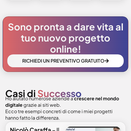
Sono pronta a dare vita al
tuo nuovo progetto
online!
RICHIEDI UN PREVENTIVO GRATUITO
Casi di
Successo
Ho aiutato numerose aziende a
crescere nel mondo
digitale
grazie ai siti web.
Ecco tre esempi concreti di come i miei progetti
hanno fatto la differenza.
Nicolò Caraffa
– Il