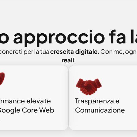
io approccio fa 
concreti per la tua
crescita digitale
. Con me, ogni
reali
.
ormance elevate
Trasparenza e
Google Core Web
Comunicazione
s