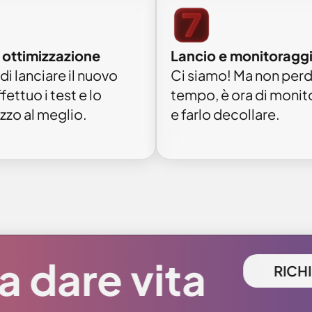
e ottimizzazione
Lancio e monitoragg
di lanciare il nuovo
Ci siamo! Ma non per
fettuo i test e lo
tempo, è ora di monit
zzo al meglio.
e farlo decollare.
a dare vita
RICHI