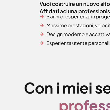
Vuoi costruire un nuovo sito 
Affidati ad una professionis
5 anni di esperienza in proge
Massime prestazioni, veloci
Design moderno e accattiv
Esperienza utente personali
Con i miei s
profess