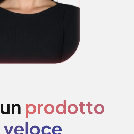
e un
prodotto
e veloce