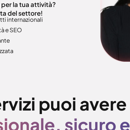
per la tua attività?
ta del settore!
tti internazionali
tà e SEO
ante
zzata
ervizi puoi aver
ionale, sicuro 