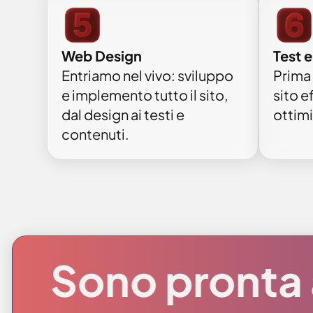
Web Design
Test 
Entriamo nel vivo: sviluppo
Prima 
e implemento tutto il sito,
sito ef
dal design ai testi e
ottimi
contenuti.
Sono pronta 