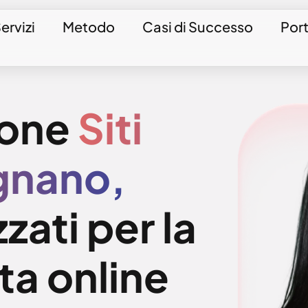
ervizi
Metodo
Casi di Successo
Port
ione
Siti
gnano,
zati per la
ta online