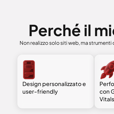
Perché il m
Non realizzo solo siti web, ma strumenti 
Design personalizzato e
Perf
user-friendly
con 
Vital