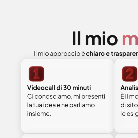
Il mio
m
Il mio approccio è
chiaro e traspare
Analis
Videocall di 30 minuti
È il m
Ci conosciamo, mi presenti
di sito
la tua idea e ne parliamo
le esi
insieme.