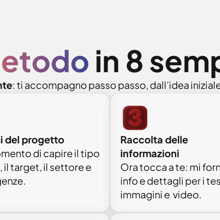
etodo
in 8 semp
nte
: ti accompagno passo passo, dall’idea iniziale
i del progetto
Raccolta delle
omento di capire il tipo
informazioni
, il target, il settore e
Ora tocca a te: mi forn
genze.
info e dettagli per i tes
immagini e video.