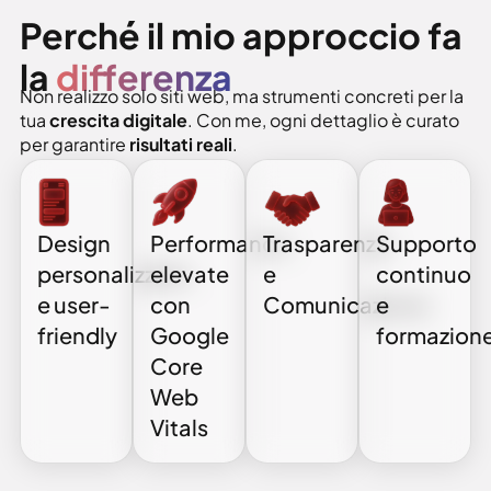
Perché il mio approccio fa
la
differenza
Non realizzo solo siti web, ma strumenti concreti per la
tua
crescita digitale
. Con me, ogni dettaglio è curato
per garantire
risultati reali
.
Design
Performance
Trasparenza
Supporto
personalizzato
elevate
e
continuo
e user-
con
Comunicazione
e
friendly
Google
formazion
Core
Web
Vitals