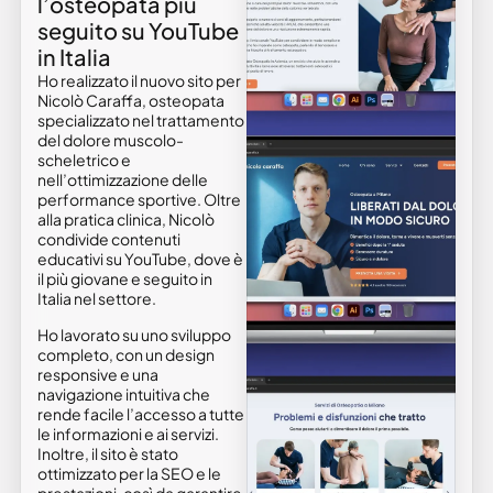
l’osteopata più
seguito su YouTube
in Italia
Ho realizzato il nuovo sito per
Nicolò Caraffa, osteopata
specializzato nel trattamento
del dolore muscolo-
scheletrico e
nell’ottimizzazione delle
performance sportive. Oltre
alla pratica clinica, Nicolò
condivide contenuti
educativi su YouTube, dove è
il più giovane e seguito in
Italia nel settore.
Ho lavorato su uno sviluppo
completo, con un design
responsive e una
navigazione intuitiva che
rende facile l’accesso a tutte
le informazioni e ai servizi.
Inoltre, il sito è stato
ottimizzato per la SEO e le
prestazioni, così da garantire