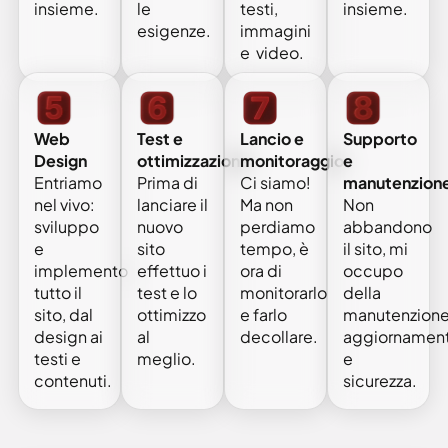
le
testi,
insieme.
insieme.
esigenze.
immagini
e video.
Web
Test e
Supporto
Lancio e
Design
ottimizzazione
e
monitoraggio
Entriamo
Prima di
manutenzion
Ci siamo!
nel vivo:
lanciare il
Non
Ma non
sviluppo
nuovo
abbandono
perdiamo
e
sito
il sito, mi
tempo, è
implemento
effettuo i
occupo
ora di
tutto il
test e lo
della
monitorarlo
sito, dal
ottimizzo
manutenzione
e farlo
design ai
al
aggiornament
decollare.
testi e
meglio.
e
contenuti.
sicurezza.