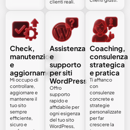
clienti reali.
Check,
Assistenza
Coaching,
manutenzione
e
consulenza
e
supporto
strategica
aggiornamenti
per siti
e pratica
WordPress
Mi occupo di
Ti affianco
controllare,
con
Offro
aggiornare e
consulenze
supporto
mantenere il
concrete e
rapido e
tuo sito
strategie
affidabile per
sempre
personalizzate
ogni esigenza
efficiente,
per far
del tuo sito
sicuro e
crescere la
WordPress,