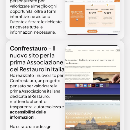
personalizzate per
valorizzare al meglio ogni
opportunità, oltre a form
interattivi che aiutano
l’utente a filtrare le richieste
e ricevere tutte le
informazioni necessarie.
Confrestauro
– Il
nuovo sito per la
prima Associazione
del Restauro in Italia
Ho realizzato il nuovo sito per
Confrestauro, un progetto
pensato per valorizzare la
prima Associazione italiana
dedicata al Restauro,
mettendo al centro
trasparenza, autorevolezza e
accessibilità delle
informazioni
.
Ho curato un redesign