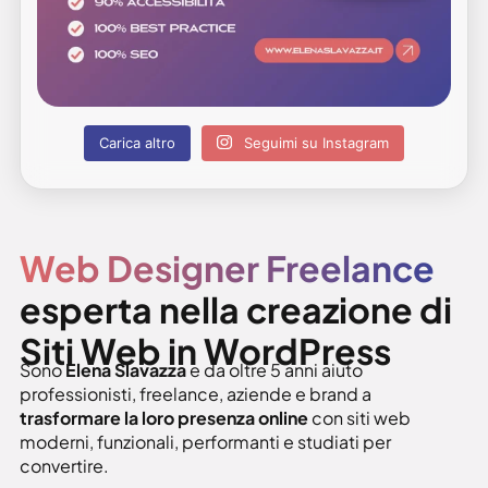
Carica altro
Seguimi su Instagram
Web Designer Freelance
esperta nella creazione di
Siti Web in WordPress
Sono
Elena Slavazza
e da oltre 5 anni aiuto
professionisti, freelance, aziende e brand a
trasformare la loro presenza online
con siti web
moderni, funzionali, performanti e studiati per
convertire.