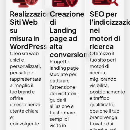
Realizzazione
Creazione
SEO per
Siti Web
di
l'indicizzaz
su
Landing
nei
misura in
page ad
motori di
WordPress
alta
ricerca
conversione
Creo siti web
Ottimizzo il
unici e
tuo sito per i
Progetto
personalizzati,
motori di
landing page
pensati per
ricerca,
studiate per
rappresentare
migliorando
catturare
al meglio il
visibilità,
l’attenzione
tuo brand e
posizionamento
dei visitatori,
offrire
e traffico
guidarli
un’esperienza
qualificato,
all’azione e
utente chiara
così che il tuo
trasformare
e
brand venga
semplici
coinvolgente.
trovato dai
visite in
clienti giusti.