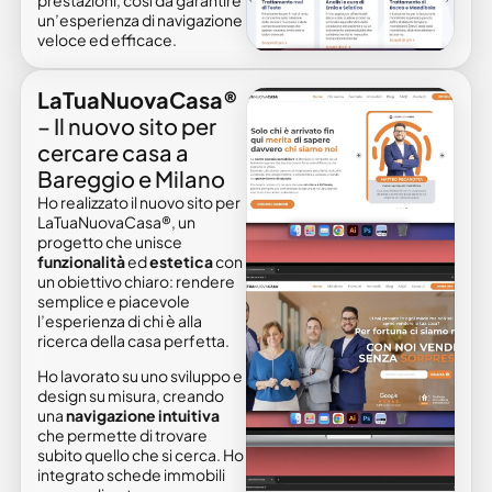
un’esperienza di navigazione
veloce ed efficace.
LaTuaNuovaCasa®
– Il nuovo sito per
cercare casa a
Bareggio e Milano
Ho realizzato il nuovo sito per
LaTuaNuovaCasa®, un
progetto che unisce
funzionalità
ed
estetica
con
un obiettivo chiaro: rendere
semplice e piacevole
l’esperienza di chi è alla
ricerca della casa perfetta.
Ho lavorato su uno sviluppo e
design su misura, creando
una
navigazione intuitiva
che permette di trovare
subito quello che si cerca. Ho
integrato schede immobili