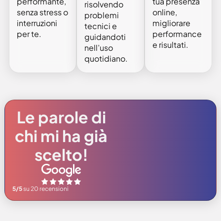
performante,
tua presenza
risolvendo
senza stress o
online,
problemi
interruzioni
migliorare
tecnici e
per te.
performance
guidandoti
e risultati.
nell’uso
quotidiano.
Le parole di
chi mi ha già
scelto!
5/5
su 20 recensioni