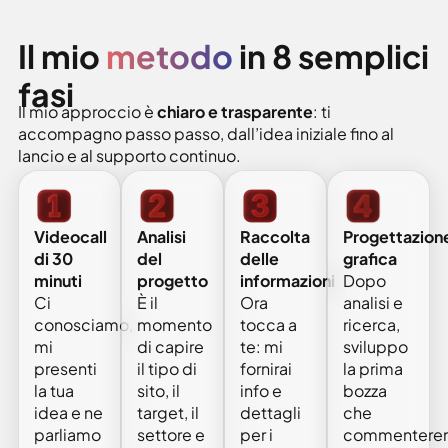
Il mio
metodo
in 8 semplici
fasi
Il mio approccio è
chiaro e trasparente
: ti
accompagno passo passo, dall’idea iniziale fino al
lancio e al supporto continuo.
Analisi
Raccolta
Progettazion
Videocall
del
delle
grafica
di 30
progetto
informazioni
Dopo
minuti
È il
Ora
analisi e
Ci
momento
tocca a
ricerca,
conosciamo,
di capire
te: mi
sviluppo
mi
il tipo di
fornirai
la prima
presenti
sito, il
info e
bozza
la tua
target, il
dettagli
che
idea e ne
settore e
per i
commentere
parliamo